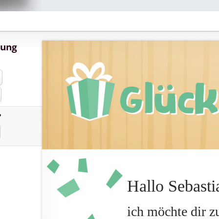
dung
?